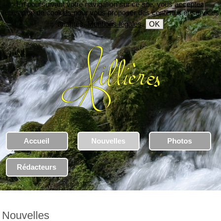
En poursuivant votre navigation sur ce site, vous acceptez
l'utilisation de cookies pour vous proposer des contenus et services
adaptés.
Mentions légales
.
OK
Accueil
Nouvelles
Photos
Rédacteurs
Nouvelles