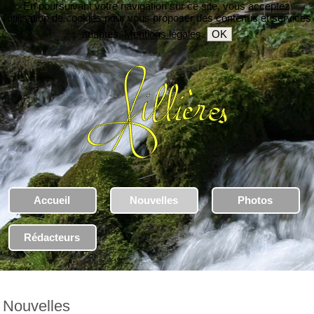
En poursuivant votre navigation sur ce site, vous acceptez
l'utilisation de cookies pour vous proposer des contenus et services
adaptés.
Mentions légales
.
OK
Accueil
Nouvelles
Photos
Rédacteurs
Nouvelles