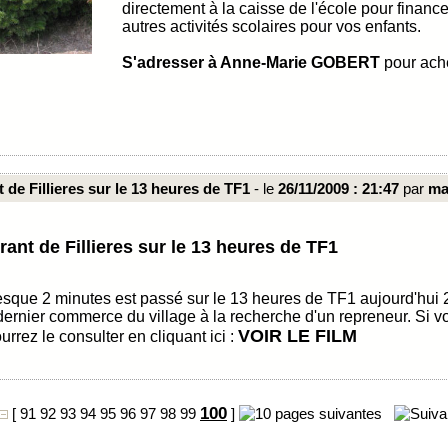
directement à la caisse de l'école pour financ
autres activités scolaires pour vos enfants.
S'adresser à Anne-Marie GOBERT
pour ache
 de Fillieres sur le 13 heures de TF1
- le
26/11/2009 : 21:47
par
ma
ant de Fillieres sur le 13 heures de TF1
esque 2 minutes est passé sur le 13 heures de TF1 aujourd'hui
dernier commerce du village à la recherche d'un repreneur. Si v
VOIR LE FILM
rrez le consulter en cliquant ici :
100
[
91
92
93
94
95
96
97
98
99
]