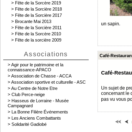
>
Fête de la Sorcère 2019
>
Fête de la Sorcière 2018
>
Fête de la Sorcière 2017
>
Brocante Mai 2013
un sapin.
>
Fête de la Sorcière 2011
>
Fête de la Sorcère 2010
>
Fête de la sorcière 2009
Associations
Café-Restaurant
>
Agir pour le patrimoine et la
connaissance-APACO
Café-Restaur
>
Association de Chasse - ACCA
>
Association sportive et culturelle - ASC
Un sujet de pr
>
Au Centre de Notre Etre
concernant le 
>
Club Perce-neige
pas vu vous pou
>
Hasseus de Lorraine - Musée
Campagnard
>
La Bonne Filière Événements
>
Les Anciens Combattants
>
Solidarité Gadiobé