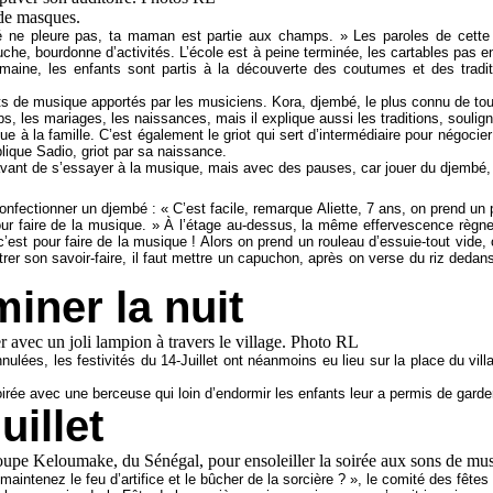
bé ne pleure pas, ta maman est partie aux champs. » Les paroles de cett
uche, bourdonne d’activités. L’école est à peine terminée, les cartables pas e
semaine, les enfants sont partis à la découverte des coutumes et des tradi
ents de musique apportés par les musiciens. Kora, djembé, le plus connu de to
ps, les mariages, les naissances, mais il explique aussi les traditions, soulig
à la famille. C’est également le griot qui sert d’intermédiaire pour négocier 
explique Sadio, griot par sa naissance.
avant de s’essayer à la musique, mais avec des pauses, car jouer du djembé, «
confectionner un djembé : « C’est facile, remarque Aliette, 7 ans, on prend un 
ur faire de la musique. » À l’étage au-dessus, la même effervescence règne,
est pour faire de la musique ! Alors on prend un rouleau d’essuie-tout vide, 
rer son savoir-faire, il faut mettre un capuchon, après on verse du riz deda
iner la nuit
nnulées, les festivités du 14-Juillet ont néanmoins eu lieu sur la place du v
rée avec une berceuse qui loin d’endormir les enfants leur a permis de garder 
uillet
maintenez le feu d’artifice et le bûcher de la sorcière ? », le comité des fêtes