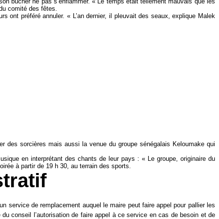
 vu son bûcher ne pas s’enflammer. « Le temps était tellement mauvais que les
 du comité des fêtes.
s ont préféré annuler. « L’an dernier, il pleuvait des seaux, explique Malek
bûcher des sorcières mais aussi la venue du groupe sénégalais Keloumake qui
usique en interprétant des chants de leur pays : « Le groupe, originaire du
irée à partir de 19 h 30, au terrain des sports.
tratif
 un service de remplacement auquel le maire peut faire appel pour pallier les
du conseil l’autorisation de faire appel à ce service en cas de besoin et de