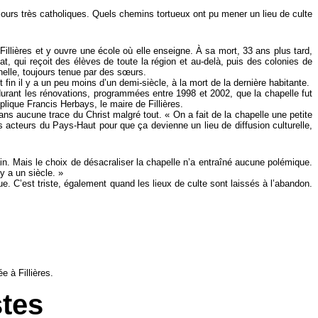
jours très catholiques. Quels chemins tortueux ont pu mener un lieu de culte
illières et y ouvre une école où elle enseigne. À sa mort, 33 ans plus tard,
at, qui reçoit des élèves de toute la région et au-delà, puis des colonies de
elle, toujours tenue par des sœurs.
 fin il y a un peu moins d’un demi-siècle, à la mort de la dernière habitante.
durant les rénovations, programmées entre 1998 et 2002, que la chapelle fut
plique Francis Herbays, le maire de Fillières.
 sans aucune trace du Christ malgré tout. « On a fait de la chapelle une petite
s acteurs du Pays-Haut pour que ça devienne un lieu de diffusion culturelle,
ain. Mais le choix de désacraliser la chapelle n’a entraîné aucune polémique.
y a un siècle. »
. C’est triste, également quand les lieux de culte sont laissés à l’abandon.
e à Fillières.
stes