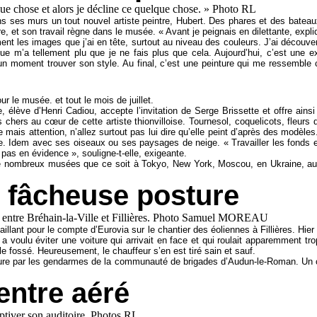
s ses murs un tout nouvel artiste peintre, Hubert. Des phares et des batea
rre, et son travail règne dans le musée. « Avant je peignais en dilettante, exp
nt les images que j’ai en tête, surtout au niveau des couleurs. J’ai découvert 
que m’a tellement plu que je ne fais plus que cela. Aujourd’hui, c’est une 
 un moment trouver son style. Au final, c’est une peinture qui me ressemble c
r le musée. et tout le mois de juillet.
, élève d’Henri Cadiou, accepte l’invitation de Serge Brissette et offre ainsi
chers au cœur de cette artiste thionvilloise. Tournesol, coquelicots, fleurs
mais attention, n’allez surtout pas lui dire qu’elle peint d’après des modèle
le. Idem avec ses oiseaux ou ses paysages de neige. « Travailler les fonds est 
t pas en évidence », souligne-t-elle, exigeante.
 de nombreux musées que ce soit à Tokyo, New York, Moscou, en Ukraine, au 
n fâcheuse posture
aillant pour le compte d’Eurovia sur le chantier des éoliennes à Fillières. Hi
il a voulu éviter une voiture qui arrivait en face et qui roulait apparemment 
e fossé. Heureusement, le chauffeur s’en est tiré sain et sauf.
heure par les gendarmes de la communauté de brigades d’Audun-le-Roman. Un 
entre aéré