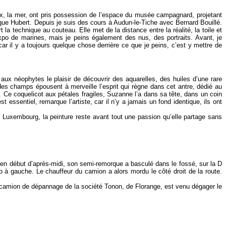
ux, la mer, ont pris possession de l’espace du musée campagnard, projetant
lique Hubert. Depuis je suis des cours à Audun-le-Tiche avec Bernard Bouillé.
la technique au couteau. Elle met de la distance entre la réalité, la toile et
expo de marines, mais je peins également des nus, des portraits. Avant, je
ar il y a toujours quelque chose derrière ce que je peins, c’est y mettre de
 aux néophytes le plaisir de découvrir des aquarelles, des huiles d’une rare
 des champs épousent à merveille l’esprit qui règne dans cet antre, dédié au
s. Ce coquelicot aux pétales fragiles, Suzanne l’a dans sa tête, dans un coin
essentiel, remarque l’artiste, car il n’y a jamais un fond identique, ils ont
Luxembourg, la peinture reste avant tout une passion qu’elle partage sans
er en début d’après-midi, son semi-remorque a basculé dans le fossé, sur la D
trop à gauche. Le chauffeur du camion a alors mordu le côté droit de la route.
camion de dépannage de la société Tonon, de Florange, est venu dégager le