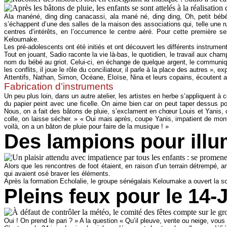
Ala manéné, ding ding canacassi, ala mané né, ding ding, Oh, petit bé
s’échappent d’une des salles de la maison des associations qui, telle une r
centres d’intérêts, en l’occurrence le centre aéré. Pour cette première 
Keloumake.
Les pré-adolescents ont été initiés et ont découvert les différents instrum
Tout en jouant, Sadio raconte la vie là-bas, le quotidien, le travail aux cham
nom du bébé au griot. Celui-ci, en échange de quelque argent, le communique 
les conflits, il joue le rôle du conciliateur, il parle à la place des autres », 
Attentifs, Nathan, Simon, Océane, Eloïse, Nina et leurs copains, écoutent 
Fabrication d’instruments
Un peu plus loin, dans un autre atelier, les artistes en herbe s’appliquent à 
du papier peint avec une ficelle. On aime bien car on peut taper dessus po
Nous, on a fait des bâtons de pluie, s’exclament en chœur Louis et Yanis, c’
colle, on laisse sécher. » « Oui mais après, coupe Yanis, impatient de mont
voilà, on a un bâton de pluie pour faire de la musique ! »
Des lampions pour illum
Alors que les rencontres de foot étaient, en raison d’un terrain détrempé, a
qui avaient osé braver les éléments.
Après la formation Echolalie, le groupe sénégalais Keloumake a ouvert la soi
Pleins feux pour le 14-J
Oui ! On prend le pari ? » A la question « Qu’il pleuve, vente ou neige, vous 