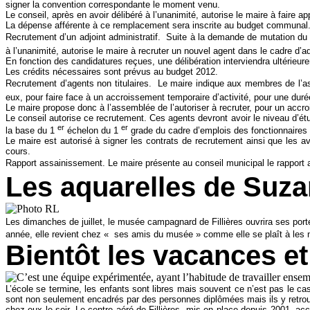
signer la convention correspondante le moment venu.
Le conseil, après en avoir délibéré à l’unanimité, autorise le maire à faire
La dépense afférente à ce remplacement sera inscrite au budget communal
Recrutement d’un adjoint administratif.  Suite à la demande de mutation du 15
à l’unanimité, autorise le maire à recruter un nouvel agent dans le cadre d’adj
En fonction des candidatures reçues, une délibération interviendra ultérieur
Les crédits nécessaires sont prévus au budget 2012.
Recrutement d’agents non titulaires.  Le maire indique aux membres de l’ass
eux, pour faire face à un accroissement temporaire d’activité, pour une d
Le maire propose donc à l’assemblée de l’autoriser à recruter, pour un accro
Le conseil autorise ce recrutement. Ces agents devront avoir le niveau d’ét
er
er
la base du 1
échelon du 1
grade du cadre d’emplois des fonctionnaires 
Le maire est autorisé à signer les contrats de recrutement ainsi que les a
cours.
Rapport assainissement. Le maire présente au conseil municipal le rapport a
Les aquarelles de Suz
Les dimanches de juillet, le musée campagnard de Fillières ouvrira ses port
année, elle revient chez « ses amis du musée » comme elle se plaît à les 
Bientôt les vacances et
L’école se termine, les enfants sont libres mais souvent ce n’est pas le ca
sont non seulement encadrés par des personnes diplômées mais ils y retrouve
chez eux le soir. Le centre aéré de Fillières, mis en place depuis 2001, ac