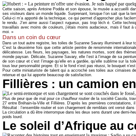
Cette saison, après Antoine Podda et son épouse, le musée a accueilli dan
ses visiteurs dans un monde liquide. Surprenant, lorsque l’on sait que la te
Celui-ci m’a apporté de la technique, ce qui permet d’approcher plus facileme
le rendu. J’en aime aussi l’aspect rugueux, pas trop léch é. Cette techni
travaillais avec moins de couleurs, j’étais moins audacieux, mais il faut à
moi. »
Dans un coin du cœur
Dans un tout autre registre, les toiles de Suzanne Savary illuminent à leur tou
C’est la deuxième fois que cette artiste peintre de renommée internationale
délicatesse. Les fleurs, les paysages, les natures mortes, sont des thèmes 
monde paysan. Délicate, Suzanne Savary, elle l’est à l’image de sa peinture 
de son cœur et c’est l’image qu’elle en a gardée, qu’elle sublime sur la toi
tous leur personnalité propre. Et si le fond n’est pas réussi, le bouquet n’es
Pour cette miniaturiste de talent qui a accroché ses toiles aux cimaises
retenue et qui lui apporte beaucoup de satisfaction.
Fillières : un camion e
Plus de peur que de mal pour ce chauffeur routier de la société Casola, trav
27 entre Bréhain-la-Ville et Fillières. D’après les premières constatations, 
Résultat : l’ensemble routier et son chargement de remblais ont versé dans l
La circulation a dû être interrompue dans les deux sens durant une demi-
poids lourd.
Le soleil d’Afrique au c