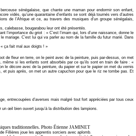
e berceuse sénégalaise, que chante une maman pour endormir son enfant,
ncore vidés, qu’une quarantaine d’enfants se sont déjà tournés vers d’autres
tions de l’Afrique et ce, au travers des musiques d’un groupe sénégalais,
us, calebasse, bougarabou leur ont été présentés.
nant l’importance du griot : « C’est l’imam qui, lors d’une naissance, donne le
le mariage. C’est lui qui va parler au nom de la famille du futur marié. Dans
 ça fait mal aux doigts ! »
pot de fleur en terre, on le peint avec de la peinture, puis par-dessus, on met
 même si les enfants sont absorbés par ce qu’ils sont en train de faire : «
on le décore avec de la peinture, du papier et sur le papier on met du vernis
ns, et puis après, on met un autre capuchon pour que le riz ne tombe pas. Et
illage, entrecoupées d’averses mais malgré tout fort appréciées par tous ceux
un œil bien ouvert jusqu’à la distribution des lampions.
 de Fillières joue les apprentis sorciers avec aplomb.