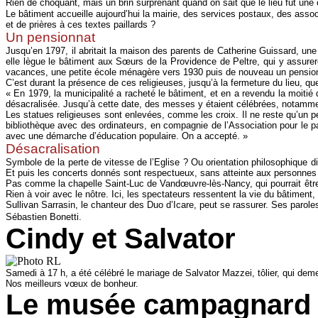
Rien de choquant, mais un brin surprenant quand on sait que le lieu fut un
Le bâtiment accueille aujourd’hui la mairie, des services postaux, des asso
et de prières à ces textes paillards ?
Un pensionnat
Jusqu’en 1797, il abritait la maison des parents de Catherine Guissard, une
elle lègue le bâtiment aux Sœurs de la Providence de Peltre, qui y assureron
vacances, une petite école ménagère vers 1930 puis de nouveau un pensionna
C’est durant la présence de ces religieuses, jusqu’à la fermeture du lieu, que
« En 1979, la municipalité a racheté le bâtiment, et en a revendu la moiti
désacralisée. Jusqu’à cette date, des messes y étaient célébrées, notamment 
Les statues religieuses sont enlevées, comme les croix. Il ne reste qu’un peti
bibliothèque avec des ordinateurs, en compagnie de l’Association pour le pa
avec une démarche d’éducation populaire. On a accepté. »
Désacralisation
Symbole de la perte de vitesse de l’Eglise ? Ou orientation philosophique di
Et puis les concerts donnés sont respectueux, sans atteinte aux personnes ni
Pas comme la chapelle Saint-Luc de Vandœuvre-lès-Nancy, qui pourrait être v
Rien à voir avec le nôtre. Ici, les spectateurs ressentent la vie du bâtiment, s
Sullivan Sarrasin, le chanteur des Duo d’Icare, peut se rassurer. Ses parole
Sébastien Bonetti.
Cindy et Salvator
Samedi à 17 h, a été célébré le mariage de Salvator Mazzei, tôlier, qui deme
Nos meilleurs vœux de bonheur.
Le musée campagnard : 