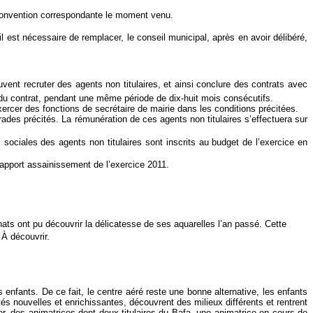
la convention correspondante le moment venu.
’il est nécessaire de remplacer, le conseil municipal, après en avoir délibéré,
uvent recruter des agents non titulaires, et ainsi conclure des contrats avec
du contrat, pendant une même période de dix-huit mois consécutifs.
xercer des fonctions de secrétaire de mairie dans les conditions précitées.
ades précités. La rémunération de ces agents non titulaires s’effectuera sur
sociales des agents non titulaires sont inscrits au budget de l’exercice en
rapport assainissement de l’exercice 2011.
ats ont pu découvrir la délicatesse de ses aquarelles l’an passé. Cette
À découvrir.
enfants. De ce fait, le centre aéré reste une bonne alternative, les enfants
s nouvelles et enrichissantes, découvrent des milieux différents et rentrent
er, des animatrices dont deux titulaires du Bafa, une animatrice en cours de