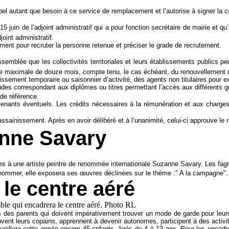
 appel autant que besoin à ce service de remplacement et l’autorise à signer 
.
 juin de l’adjoint administratif qui a pour fonction secrétaire de mairie et qu
oint administratif.
ement pour recruter la personne retenue et préciser le grade de recrutement.
emblée que les collectivités territoriales et leurs établissements publics pe
urée maximale de douze mois, compte tenu, le cas échéant, du renouvellement 
issement temporaire ou saisonnier d’activité, des agents non titulaires pour e
udes correspondant aux diplômes ou titres permettant l’accès aux différents gr
de référence.
venants éventuels. Les crédits nécessaires à la rémunération et aux charges 
ssainissement. Après en avoir délibéré et à l’unanimité, celui-ci approuve le 
anne Savary
es à une artiste peintre de renommée internationale Suzanne Savary. Les fagn
nommer, elle exposera ses œuvres déclinées sur le thème :" A la campagne". 
 le centre aéré
s des parents qui doivent impérativement trouver un mode de garde pour leurs 
nt leurs copains, apprennent à devenir autonomes, participent à des activité
cueillera cette année encore 45 enfants, âgés de 4 à 13 ans. Pour les encadr