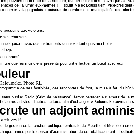
ié les pouvoirs de la Fête de la sorcière, qui, en quinze ans, n’avait jamais
t menacés de l’allumer eux-mêmes ! », sourit Malek Boussalem, vice-président
e « dernier village gaulois » puisque de nombreuses municipalités des alentour
des poussins aux vétérans.
vec ses chansons.
onnels jouant avec des instruments qui n’existent quasiment plus.
village.
era enflammé.
murmure que les musiciens présents pourront effectuer un bœuf avec eux.
ouleur
c au programme de ses festivités, des rencontres de foot, la mise à feu du 
sans oublier Sadio (Griot de naissance), feront partager leur amour de la m
’autres artistes, d’autres cultures afin d’échanger. » Keloumake ouvrira la so
crute un adjoint adminis
e de gestion de la fonction publique territoriale de Meurthe-et-Moselle a créé
aque année par le conseil d’administration de cet établissement. Il sollicite 