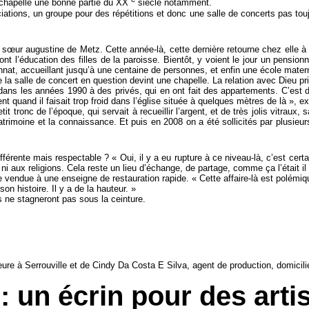
e chapelle une bonne partie du XX
siècle notamment.
ciations, un groupe pour des répétitions et donc une salle de concerts pas tou
 sœur augustine de Metz. Cette année-là, cette dernière retourne chez elle à F
t l’éducation des filles de la paroisse. Bientôt, y voient le jour un pensionn
t, accueillant jusqu’à une centaine de personnes, et enfin une école matern
 la salle de concert en question devint une chapelle. La relation avec Dieu prit
é dans les années 1990 à des privés, qui en ont fait des appartements. C’est 
quand il faisait trop froid dans l’église située à quelques mètres de là », ex
t tronc de l’époque, qui servait à recueillir l’argent, et de très jolis vitraux,
trimoine et la connaissance. Et puis en 2008 on a été sollicités par plusieur
fférente mais respectable ? « Oui, il y a eu rupture à ce niveau-là, c’est cert
 aux religions. Cela reste un lieu d’échange, de partage, comme ça l’était il 
endue à une enseigne de restauration rapide. « Cette affaire-là est polémique
on histoire. Il y a de la hauteur. »
s ne stagneront pas sous la ceinture.
ure à Serrouville et de Cindy Da Costa E Silva, agent de production, domicilié
un écrin pour des arti