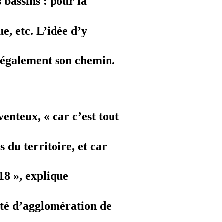
s bassins : pour la
ue, etc. L’idée d’y
it également son chemin.
enteux, « car c’est tout
 du territoire, et car
18 », explique
té d’agglomération de