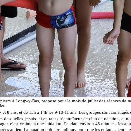
ierre à Longwy-Bas, propose pour le mois de juillet des séances de nat
let.
-7 et 8 ans, et de 13h à 14h les 9-10-11 ans. Les groupes sont constitué
 desquelles je suis ici en tant qu’entraîneur de club de natation, et n
ger, c’est vraiment une initiation. Pendant environ 45 minutes, les ap
crées au jeu. La natation doit être ludique, pour que les enfants aient env