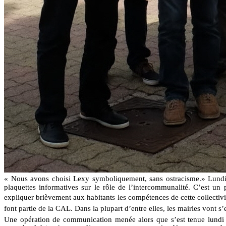
« Nous avons choisi Lexy symboliquement, sans ostracisme.» Lundi a
plaquettes informatives sur le rôle de l’intercommunalité. C’est u
expliquer brièvement aux habitants les compétences de cette collecti
font partie de la CAL. Dans la plupart d’entre elles, les mairies vont 
Une opération de communication menée alors que s’est tenue lundi la 