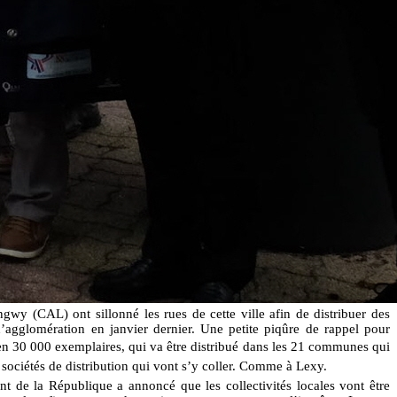
y (CAL) ont sillonné les rues de cette ville afin de distribuer des
’agglomération en janvier dernier. Une petite piqûre de rappel pour
en 30 000 exemplaires, qui va être distribué dans les 21 communes qui
s sociétés de distribution qui vont s’y coller. Comme à Lexy.
nt de la République a annoncé que les collectivités locales vont être