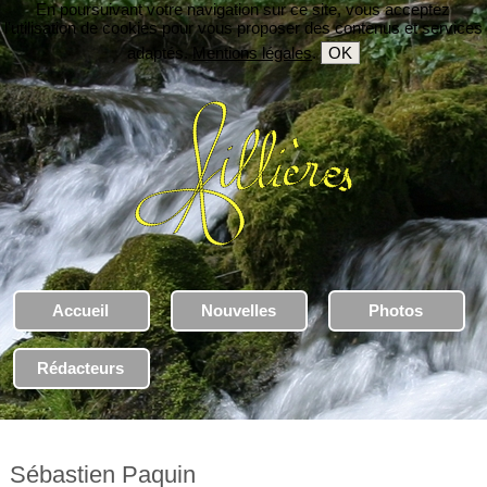
En poursuivant votre navigation sur ce site, vous acceptez
l'utilisation de cookies pour vous proposer des contenus et services
adaptés.
Mentions légales
.
OK
Accueil
Nouvelles
Photos
Rédacteurs
Sébastien Paquin