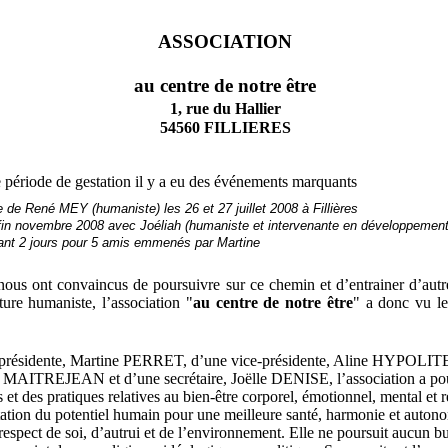
ASSOCIATION
au centre de notre être
1, rue du Hallier
54560 FILLIERES
 période de gestation il y a eu des événements marquants
e de René MEY (humaniste) les 26 et 27 juillet 2008 à Fillières
 fin novembre 2008 avec Joéliah (humaniste et intervenante
en développement 
nt 2 jours pour 5 amis
emmenés par Martine
ous ont convaincus de poursuivre sur ce chemin et d’entrainer d’autr
ure humaniste, l’association "
au centre de notre être
" a donc vu le
présidente, Martine PERRET, d’une vice-présidente, Aline HYPOLITE
ie MAITREJEAN et d’une secrétaire, Joëlle DENISE, l’association a pou
et des pratiques relatives au bien-être corporel, émotionnel, mental et r
itation du potentiel humain pour une meilleure santé, harmonie et autono
espect de soi, d’autrui et de l’environnement. Elle ne poursuit aucun but