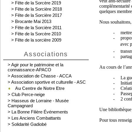
veut anti-sectaire
>
Fête de la Sorcère 2019
complémentarité d
>
Fête de la Sorcière 2018
quelques membres 
>
Fête de la Sorcière 2017
>
Brocante Mai 2013
Nous souhaitons, à
>
Fête de la Sorcière 2011
-
mettre
>
Fête de la Sorcère 2010
-
propos
>
Fête de la sorcière 2009
avec p
-
transm
Associations
-
parta
>
Agir pour le patrimoine et la
Au cours de l’ann
connaissance-APACO
>
Association de Chasse - ACCA
-
La gué
>
Association sportive et culturelle - ASC
-
Initia
Au Centre de Notre Etre
-
Créat
-
Passep
>
Club Perce-neige
- 2 confé
>
Hasseus de Lorraine - Musée
Campagnard
Une bibliothèque 
>
La Bonne Filière Événements
>
Les Anciens Combattants
Pour tous rensei
>
Solidarité Gadiobé