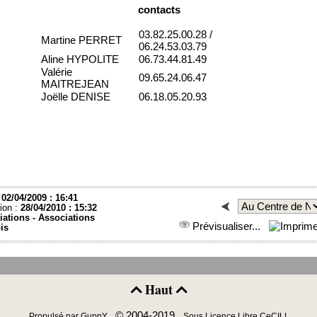
contacts
03.82.25.00.28 /
Martine PERRET
06.24.53.03.79
Aline HYPOLITE
06.73.44.81.49
Valérie
09.65.24.06.47
MAITREJEAN
Joëlle DENISE
06.18.05.20.93
:
02/04/2009 : 16:41
ion :
28/04/2010 : 15:32
iations -
Associations
Prévisualiser...
is
Haut


© 2004-2019
Propulsé par GuppY
Sous Licence Libre CeCILL