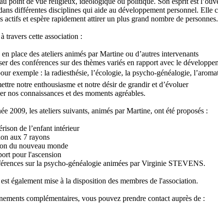
 au point de vue religieux, idéologique ou politique. Son esprit est l’ouve
ans différentes disciplines qui aide au développement personnel. Elle 
actifs et espère rapidement attirer un plus grand nombre de personnes.
 travers cette association :
 en place des ateliers animés par Martine ou d’autres intervenants
er des conférences sur des thèmes variés en rapport avec le développe
our exemple : la radiesthésie, l’écologie, la psycho-généalogie, l’aromat
ettre notre enthousiasme et notre désir de grandir et d’évoluer
ger nos connaissances et des moments agréables.
ée 2009, les ateliers suivants, animés par Martine, ont été proposés :
rison de l’enfant intérieur
tion aux 7 rayons
ion du nouveau monde
ort pour l'ascension
rences sur la psycho-généalogie animées par Virginie STEVENS.
est également mise à la disposition des membres de l'association.
gnements complémentaires, vous pouvez prendre contact auprès de :