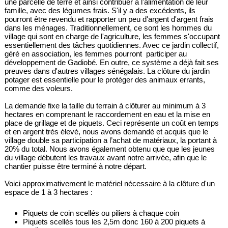
une parcelle de terre et ainsi contribuer à l'alimentation de leur
famille, avec des légumes frais. S'il y a des excédents, ils
pourront être revendu et rapporter un peu d'argent d'argent frais
dans les ménages. Traditionnellement, ce sont les hommes du
village qui sont en charge de l'agriculture, les femmes s'occupant
essentiellement des tâches quotidiennes. Avec ce jardin collectif,
géré en association, les femmes pourront participer au
développement de Gadiobé. En outre, ce système a déjà fait ses
preuves dans d'autres villages sénégalais. La clôture du jardin
potager est essentielle pour le protéger des animaux errants,
comme des voleurs.
La demande fixe la taille du terrain à clôturer au minimum à 3
hectares en comprenant le raccordement en eau et la mise en
place de grillage et de piquets. Ceci représente un coût en temps
et en argent très élevé, nous avons demandé et acquis que le
village double sa participation a l’achat de matériaux, la portant à
20% du total. Nous avons également obtenu que que les jeunes
du village débutent les travaux avant notre arrivée, afin que le
chantier puisse être terminé à notre départ.
Voici approximativement le matériel nécessaire à la clôture d'un
espace de 1 à 3 hectares :
Piquets de coin scellés ou piliers à chaque coin
Piquets scellés tous les 2,5m donc 160 à 200 piquets à