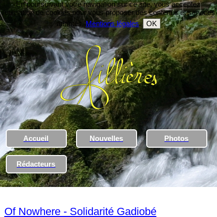
En poursuivant votre navigation sur ce site, vous acceptez
l'utilisation de cookies pour vous proposer des contenus et services
adaptés.
Mentions légales
.
OK
Accueil
Nouvelles
Photos
Rédacteurs
Of Nowhere - Solidarité Gadiobé