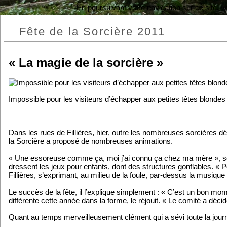
En poursuivant votre navigation sur ce site, 
Fête de la Sorcière 2011
« La magie de la sorcière »
Impossible pour les visiteurs d’échapper aux petites têtes blon
Dans les rues de Fillières, hier, outre les nombreuses sorcières dé
la Sorcière a proposé de nombreuses animations.
« Une essoreuse comme ça, moi j’ai connu ça chez ma mère », soupi
dressent les jeux pour enfants, dont des structures gonflables. « P
Fillières, s’exprimant, au milieu de la foule, par-dessus la musique 
Le succès de la fête, il l’explique simplement : « C’est un bon mo
différente cette année dans la forme, le réjouit. « Le comité a décidé
Quant au temps merveilleusement clément qui a sévi toute la journé