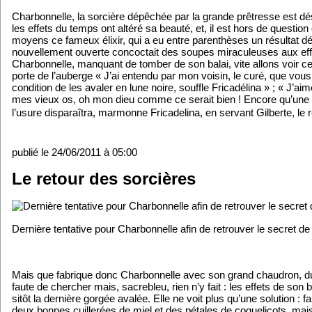
Charbonnelle, la sorcière dépêchée par la grande prêtresse est dés
les effets du temps ont altéré sa beauté, et, il est hors de quest
moyens ce fameux élixir, qui a eu entre parenthèses un résultat dés
nouvellement ouverte concoctait des soupes miraculeuses aux effet
Charbonnelle, manquant de tomber de son balai, vite allons voir 
porte de l’auberge « J’ai entendu par mon voisin, le curé, que vous
condition de les avaler en lune noire, souffle Fricadélina » ; « J’aime
mes vieux os, oh mon dieu comme ce serait bien ! Encore qu’une tai
l’usure disparaîtra, marmonne Fricadelina, en servant Gilberte, le 
publié le 24/06/2011 à 05:00
Le retour des sorcières
Dernière tentative pour Charbonnelle afin de retrouver le secret de 
Mais que fabrique donc Charbonnelle avec son grand chaudron, duqu
faute de chercher mais, sacrebleu, rien n’y fait : les effets de son 
sitôt la dernière gorgée avalée. Elle ne voit plus qu’une solution 
deux bonnes cuillerées de miel et des pétales de coquelicots, mais