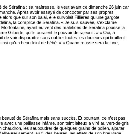
é de Sérafina ; sa maîtresse, le veut avant ce dimanche 26 juin car
e dimanche. Après avoir essayé de concocter par ses propres
lors que sur son balai, elle survolait Fillières qu’une gargote
délina, la complice de Sérafina. « Je suis sauvée, s’exclame
 Morfontaine, ayant eu vent des maléfices de Sérafina pousse la
 Gilberte, qu’ils auraient le pouvoir de rajeunir. » « Oui, à
t de voir disparaître sans oublier toutes les douleurs qui tiraillent
insi qu’un beau teint de bébé. » « Quand rousse sera la lune,
e beauté de Sérafina mais sans succès. Et pourtant, ce n’est pas
ve avec une paillasse infâme, son teint laiteux a viré au vert-de-gris
on chaudron, les saupoudrer de quelques grains de pollen, ajouter
 Malheureusement, au fil des heures, les effets de son breuvage