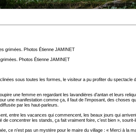
vous acceptez l'utilisation de cookies pour vous proposer des contenu
des grimées. Photos Étienne JAMINET
clinées sous toutes les formes, le visiteur a pu profiter du spectacle
re une femme en regardant les lavandières d’antan et leurs reliques
our une manifestation comme ça, il faut de l’imposant, des choses qui
diffusée par les haut-parleurs.
ment, entre les vacances qui commencent, les beaux jours qui arrivent,
 de concentrer les stands, ça fait vraiment foire, c’est bien », sourit-il
e, ce n’est pas un mystère pour le maire du village : « Merci à la ma