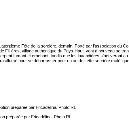
uatorzième Fête de la sorcière, demain. Porté par l’association du Co
 de Fillières, village authentique du Pays-Haut, vont à nouveau se tra
serpent fumant et crachant, tandis que les lavandières s’activeront 
sera allumé pour se débarrasser pour un an de cette sorcière maléfiq
ion préparée par Fricadélina. Photo RL