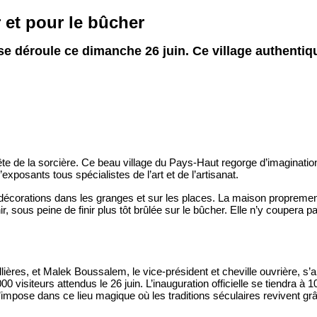
r et pour le bûcher
es se déroule ce dimanche 26 juin. Ce village authent
te de la sorcière. Ce beau village du Pays-Haut regorge d’imagination
exposants tous spécialistes de l’art et de l’artisanat.
s décorations dans les granges et sur les places. La maison propremen
 sous peine de finir plus tôt brûlée sur le bûcher. Elle n’y coupera pas,
ières, et Malek Boussalem, le vice-président et cheville ouvrière, s’
00 visiteurs attendus le 26 juin. L’inauguration officielle se tiendra à 
’impose dans ce lieu magique où les traditions séculaires revivent g