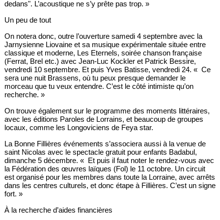
dedans". L’acoustique ne s’y prête pas trop. »
Un peu de tout
On notera donc, outre l’ouverture samedi 4 septembre avec la
Jarnysienne Liovaine et sa musique expérimentale située entre
classique et moderne, Les Eternels, soirée chanson française
(Ferrat, Brel etc.) avec Jean-Luc Kockler et Patrick Bessire,
vendredi 10 septembre. Et puis Yves Batisse, vendredi 24. « Ce
sera une nuit Brassens, où tu peux presque demander le
morceau que tu veux entendre. C’est le côté intimiste qu’on
recherche. »
On trouve également sur le programme des moments littéraires,
avec les éditions Paroles de Lorrains, et beaucoup de groupes
locaux, comme les Longoviciens de Feya star.
La Bonne Fillières événements s’associera aussi à la venue de
saint Nicolas avec le spectacle gratuit pour enfants Badabul,
dimanche 5 décembre. « Et puis il faut noter le rendez-vous avec
la Fédération des œuvres laïques (Fol) le 11 octobre. Un circuit
est organisé pour les membres dans toute la Lorraine, avec arrêts
dans les centres culturels, et donc étape à Fillières. C’est un signe
fort. »
À la recherche d’aides financières