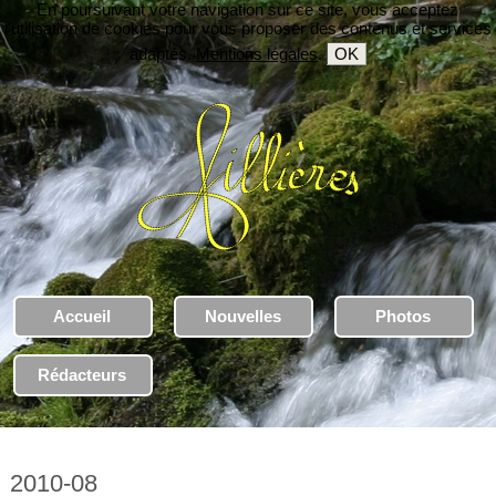
En poursuivant votre navigation sur ce site, vous acceptez
l'utilisation de cookies pour vous proposer des contenus et services
adaptés.
Mentions légales
.
OK
Accueil
Nouvelles
Photos
Rédacteurs
2010-08